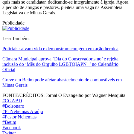
quis mais se candidatar, dedicando-se integralmente à igreja. Agora,
a pedido de amigos e pastores, pleiteia uma vaga na Assembleia
Legislativa de Minas Gerais.
Publicidade
Leia Também:
Policiais salvam vida e demonstram coragem em ação heroica
Câmara Municipal aprova ‘Dia do Conservadorismo’ e rejeita
inclusão do ‘Mês do Orgulho LGBTQIAPN+’ no Calendário
Oficial
Greve em Betim pode afetar abastecimento de combustíveis em
Minas Gerais
FONTE/CRÉDITOS:
Jornal O Evangelho por Wagner Mesquita
#CGABD
#Bolsonaro
#Pr Nehemias Araújo
#Pastor Nehemias
#Betim
Facebook
Twitter