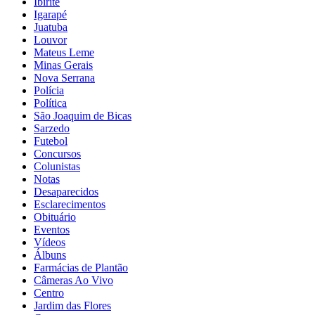
Ibirité
Igarapé
Juatuba
Louvor
Mateus Leme
Minas Gerais
Nova Serrana
Polícia
Política
São Joaquim de Bicas
Sarzedo
Futebol
Concursos
Colunistas
Notas
Desaparecidos
Esclarecimentos
Obituário
Eventos
Vídeos
Álbuns
Farmácias de Plantão
Câmeras Ao Vivo
Centro
Jardim das Flores