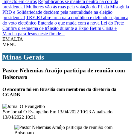
impacto em carros
Republicanos se manterá neutro na corrida
presidencial
Mulheres vão às ruas pela votação do PL da Misoginia
PRD e Solidariedade decidem pela neutralidade na eleição
presidencial
TRE-RJ abre urna para o público e defende segurança
do voto eletrônico
Entenda o que muda com a nova Lei do Frete
Confira o esquema de trânsito durante a Expo Betim Cristã e
Marcha para Jesus neste fim de...
EM ALTA
MENU
Minas Gerais
Pastor Nehemias Araújo participa de reunião com
Bolsonaro
O encontro foi em Brasília com membros da diretoria da
CGADB
Por
Jornal O Evangelho
Em
13/04/2022 10:23
Atualizado
13/04/2022 10:31