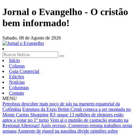
Jornal o Evangelho - O cristão
bem informado!
Sabado,
08 de Agosto de 2026
Início
Colunas
Guia Comercial
Edições
Notícias
Colunistas
Contato
MENU
Petrobras descobre mais poço de gás na margem equatorial da
Colômbia
Estrutura da Expo Betim Cristã começa a ser montada no
Monte Carmo Shopping
RJ: quase 13 milhões de eleitores estão
aptos a votar no 1º turno
Vem aí o mutirão de castração gratuito na
Regional Alterosas!
Após recesso, Congresso retoma trabalhos nesta
semana
Aumento de etanol na gasolina divide opiniões sobre