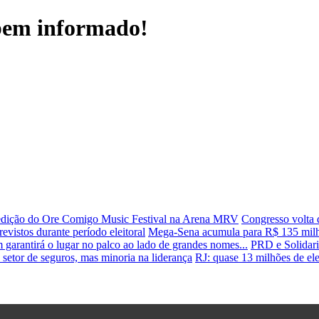
 bem informado!
edição do Ore Comigo Music Festival na Arena MRV
Congresso volta 
vistos durante período eleitoral
Mega-Sena acumula para R$ 135 milhõ
garantirá o lugar no palco ao lado de grandes nomes...
PRD e Solidari
setor de seguros, mas minoria na liderança
RJ: quase 13 milhões de elei