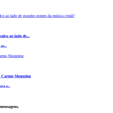
alco ao lado de...
no...
te Carmo Shopping
ra a...
 mensagens.