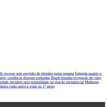
do recesso sem previsão de plenário nesta semana
Entenda quanto o
es; confira as dezenas sorteadas
Brasil repudia revogação de visto
edade decidem pela neutralidade na eleição presidencial
Mulheres
tores estão aptos a votar no 1º turno