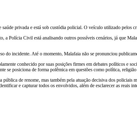
saúde privada e está sob custódia policial. O veículo utilizado pelos c
o, a Polícia Civil está analisando outros possíveis cenários, já que Ma
leso do incidente. Até o momento, Malafaia não se pronunciou publicame
amente conhecido por suas posições firmes em debates políticos e soci
nte se posiciona de forma polêmica em questões como política, religião
ública de renome, mas também pela atuação decisiva dos policiais mili
ntificar e capturar todos os envolvidos, além de esclarecer as reais in