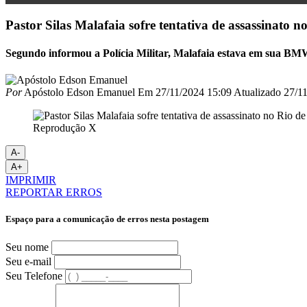
Pastor Silas Malafaia sofre tentativa de assassinato n
Segundo informou a Polícia Militar, Malafaia estava em sua B
Por
Apóstolo Edson Emanuel
Em
27/11/2024 15:09
Atualizado
27/11
Reprodução X
A-
A+
IMPRIMIR
REPORTAR ERROS
Espaço para a comunicação de erros nesta postagem
Seu nome
Seu e-mail
Seu Telefone