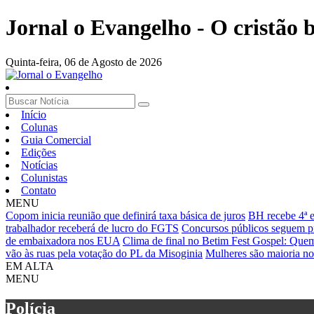
Jornal o Evangelho - O cristão
Quinta-feira,
06 de Agosto de 2026
Início
Colunas
Guia Comercial
Edições
Notícias
Colunistas
Contato
MENU
Copom inicia reunião que definirá taxa básica de juros
BH recebe 4ª 
trabalhador receberá de lucro do FGTS
Concursos públicos seguem pre
de embaixadora nos EUA
Clima de final no Betim Fest Gospel: Quem 
vão às ruas pela votação do PL da Misoginia
Mulheres são maioria no 
EM ALTA
MENU
Polícia