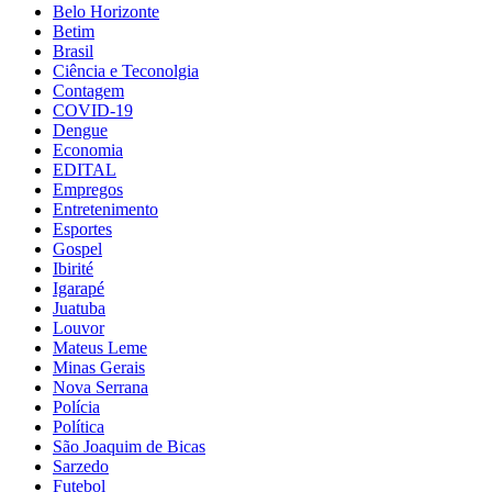
Belo Horizonte
Betim
Brasil
Ciência e Teconolgia
Contagem
COVID-19
Dengue
Economia
EDITAL
Empregos
Entretenimento
Esportes
Gospel
Ibirité
Igarapé
Juatuba
Louvor
Mateus Leme
Minas Gerais
Nova Serrana
Polícia
Política
São Joaquim de Bicas
Sarzedo
Futebol