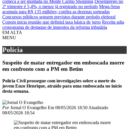
começa a ser montada no Monte Carmo Shopping
Desemprego no
2º trimestre é 5,4%, o menor já registrado no período
Mega-Sena
acumula para R$ 135 milhões; confira as dezenas sorteadas
Concursos públicos seguem previstos durante período eleitoral
Copom inicia reunião que definirá taxa básica de juros
Receita adia
cronograma de destaque de impostos da reforma tributária
EM ALTA
MENU
Polícia
Suspeito de matar entregador em emboscada morre
em confronto com a PM em Betim
Polícia Civil prossegue com investigações sobre a morte do
jovem Enzo Henrique, atraído para uma emboscada no início
desta semana.
Por
Jornal O Evangelho
Em
08/05/2026 18:50
Atualizado
08/05/2026 18:54