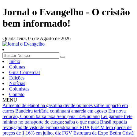
Jornal o Evangelho - O cristão
bem informado!
Quarta-feira,
05 de Agosto de 2026
Início
Colunas
Guia Comercial
Edições
Notícias
Colunistas
Contato
MENU
Aumento de etanol na gasolina divide opiniões sobre impacto em
carros
Bandeira tarifária continuará amarela em agosto
Em nova
redução, Copom baixa taxa Selic para 14% ao ano
Lei garante frete
mínimo no transporte de cargas; saiba o que muda
Brasil repudia
revogação de visto de embaixadora nos EUA
IGP-M tem queda de
preços de 1,16% em julho, diz FGV
Estrutura da Expo Betim Cristã