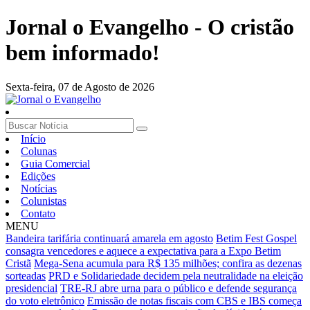
Jornal o Evangelho - O cristão
bem informado!
Sexta-feira,
07 de Agosto de 2026
Início
Colunas
Guia Comercial
Edições
Notícias
Colunistas
Contato
MENU
Bandeira tarifária continuará amarela em agosto
Betim Fest Gospel
consagra vencedores e aquece a expectativa para a Expo Betim
Cristã
Mega-Sena acumula para R$ 135 milhões; confira as dezenas
sorteadas
PRD e Solidariedade decidem pela neutralidade na eleição
presidencial
TRE-RJ abre urna para o público e defende segurança
do voto eletrônico
Emissão de notas fiscais com CBS e IBS começa