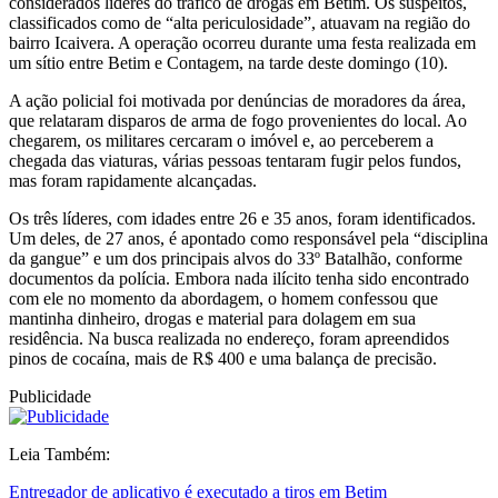
considerados líderes do tráfico de drogas em Betim. Os suspeitos,
classificados como de “alta periculosidade”, atuavam na região do
bairro Icaivera. A operação ocorreu durante uma festa realizada em
um sítio entre Betim e Contagem, na tarde deste domingo (10).
A ação policial foi motivada por denúncias de moradores da área,
que relataram disparos de arma de fogo provenientes do local. Ao
chegarem, os militares cercaram o imóvel e, ao perceberem a
chegada das viaturas, várias pessoas tentaram fugir pelos fundos,
mas foram rapidamente alcançadas.
Os três líderes, com idades entre 26 e 35 anos, foram identificados.
Um deles, de 27 anos, é apontado como responsável pela “disciplina
da gangue” e um dos principais alvos do 33º Batalhão, conforme
documentos da polícia. Embora nada ilícito tenha sido encontrado
com ele no momento da abordagem, o homem confessou que
mantinha dinheiro, drogas e material para dolagem em sua
residência. Na busca realizada no endereço, foram apreendidos
pinos de cocaína, mais de R$ 400 e uma balança de precisão.
Publicidade
Leia Também:
Entregador de aplicativo é executado a tiros em Betim