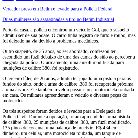
Vereador preso em Betim é levado para a Polícia Federal
Duas mulheres são assassinadas a tiro no Betim Industrial
Perto da casa, a polícia encontrou um veículo Gol, que o suspeito
admitiu ser de sua posse. O carro tinha registro de furto e roubo, mas
foi deixado na via devido a problemas mecânicos.
Outro suspeito, de 35 anos, ao ser abordado, confessou ter
escondido um fuzil debaixo de uma das camas do sítio ao perceber a
chegada da polícia. O armamento, uma airsoft modificada para
munições de calibre 380, foi registrado.
O terceiro líder, de 26 anos, admitiu ter jogado uma pistola para os
fundos do sítio, onde a arma de calibre .380 foi recuperada próxima
a uma árvore. Ele também revelou possuir uma motocicleta roubada
em casa. Os militares apreenderam o veículo e diversas peças de
motocicleta.
Os três suspeitos foram detidos e levados para a Delegacia da
Polícia Civil. Durante a operação, foram apreendidos: uma pistola
de calibre .380, 25 munições de calibre .380, um fuzil modificado,
135 pinos de cocaína, uma balança de precisão, R$ 434 em
dinheiro, um celular, uma motocicleta roubada, um tanque de