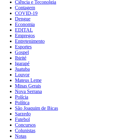
Ciência e Teconolgia
Contagem
COVID-19
Dengue
Economia
EDITAL
Empregos
Entretenimento
Esportes
Gospel
Ibirité
Igarapé
Juatuba
Louvor
Mateus Leme
Minas Gerais
Nova Serrana
Polícia
Política
São Joaquim de Bicas
Sarzedo
Futebol
Concursos
Colunistas
Notas