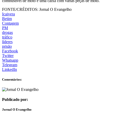
combustível de moto e uma caixa com várias peças de moto.
FONTE/CRÉDITOS:
Jornal O Evangelho
Icaivera
Betim
Contagem
PM
drogas
tráfico
líderes
prisão
Facebook
Twitter
Whatsapp
Telegram
LinkedIn
Comentários:
Publicado por:
Jornal O Evangelho