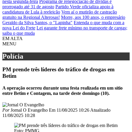
nesta segunda-feira
Programa de renegociação de dívidas é
prorrogado até 31 de agosto
Partido Verde oficializa apoio à
candidatura de Lula à reeleição
Vem aí o mutirão de castração
gratuito na Regional Alterosas!
Morre, aos 100 anos, o empresário
Geraldo da Silva Santos, o "Lapinha"
Entenda o que muda com a
nova Lei do Frete
Lei garante frete mínimo no transporte de cargas;
saiba o que muda
EM ALTA
MENU
Polícia
PM prende três líderes do tráfico de drogas em
Betim
A operação ocorreu durante uma festa realizada em um sítio
entre Betim e Contagem, na tarde deste domingo (10).
Por
Jornal O Evangelho
Em
11/08/2025 10:26
Atualizado
11/08/2025 10:28
Foto: PMMG