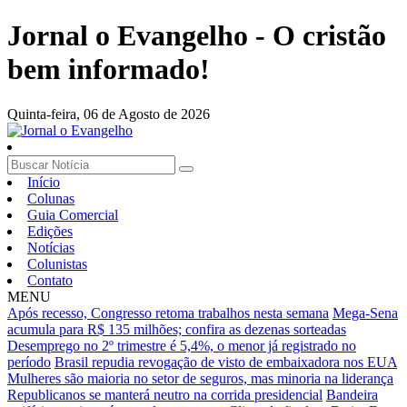
Jornal o Evangelho - O cristão
bem informado!
Quinta-feira,
06 de Agosto de 2026
Início
Colunas
Guia Comercial
Edições
Notícias
Colunistas
Contato
MENU
Após recesso, Congresso retoma trabalhos nesta semana
Mega-Sena
acumula para R$ 135 milhões; confira as dezenas sorteadas
Desemprego no 2º trimestre é 5,4%, o menor já registrado no
período
Brasil repudia revogação de visto de embaixadora nos EUA
Mulheres são maioria no setor de seguros, mas minoria na liderança
Republicanos se manterá neutro na corrida presidencial
Bandeira