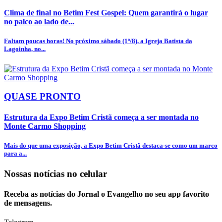
Clima de final no Betim Fest Gospel: Quem garantirá o lugar
no palco ao lado de...
Faltam poucas horas! No próximo sábado (1º/8), a Igreja Batista da
Lagoinha, no...
QUASE PRONTO
Estrutura da Expo Betim Cristã começa a ser montada no
Monte Carmo Shopping
Mais do que uma exposição, a Expo Betim Cristã destaca-se como um marco
para a...
Nossas notícias
no celular
Receba as notícias do Jornal o Evangelho no seu app favorito
de mensagens.