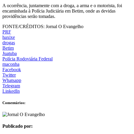
A ocorrência, juntamente com a droga, a arma e o motorista, foi
encaminhada à Polícia Judiciária em Betim, onde as devidas
providências serão tomadas.
FONTE/CRÉDITOS:
Jornal O Evangelho
PRF
haxixe
drogas
Betim
Juatuba
Polícia Rodoviária Federal
maconha
Facebook
Twitter
Whatsapp
Telegram
LinkedIn
Comentários:
Publicado por: