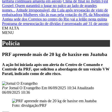
tarifária continuará amarela em agosto
Clima de final no Betim Fest
Gospel: Quem garantirá o lugar no palco ao lado de grandes
nomes...
Atitude irresponsável, diz Lula após revogação de visto de
embaixadora
Mulheres vão às ruas pela votação do PL da Misoginia
Antiga sede dos Correios no centro do Rio vai a leilão nesta quinta
Programa de renegociação de dívidas é prorrogado até 31 de agosto
EM ALTA
MENU
Polícia
PRF apreende mais de 20 kg de haxixe em Juatuba
A ação foi iniciada após um alerta do Centro de Comando e
Controle da PRF, que solicitou a abordagem de um veículo VW
Parati, indicado como de alto risco.
Por
Jornal O Evangelho
Em
06/09/2025 10:34
Atualizado
06/09/2025 10:36
Foto: divulgação/PRF