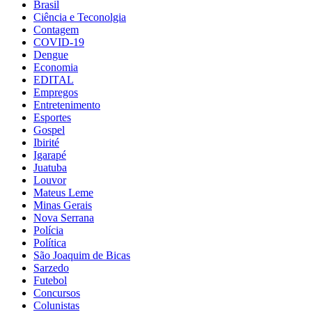
Brasil
Ciência e Teconolgia
Contagem
COVID-19
Dengue
Economia
EDITAL
Empregos
Entretenimento
Esportes
Gospel
Ibirité
Igarapé
Juatuba
Louvor
Mateus Leme
Minas Gerais
Nova Serrana
Polícia
Política
São Joaquim de Bicas
Sarzedo
Futebol
Concursos
Colunistas