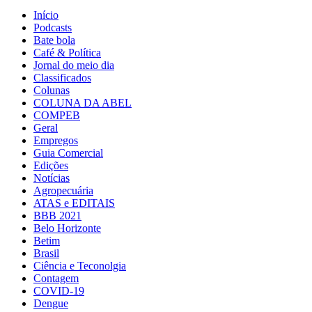
Início
Podcasts
Bate bola
Café & Política
Jornal do meio dia
Classificados
Colunas
COLUNA DA ABEL
COMPEB
Geral
Empregos
Guia Comercial
Edições
Notícias
Agropecuária
ATAS e EDITAIS
BBB 2021
Belo Horizonte
Betim
Brasil
Ciência e Teconolgia
Contagem
COVID-19
Dengue