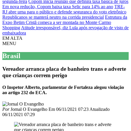
segunda-feira
Copom inicia reunião que definirá taxa básica de juros
Em nova redução, Copom baixa taxa Selic para 14% ao ano
TRE-
RJ abre urna para o público e defende segurança do voto eletrônico
Republicanos se manterá neutro na corrida presidencial
Estrutura da
Expo Betim Cristã começa a ser montada no Monte Carmo
Shopping
Atitude irresponsável, diz Lula após revogação de visto de
embaixadora
EM ALTA
MENU
Brasil
Vereador arranca placa de banheiro trans e adverte
que crianças correm perigo
O Inspetor Alberto, parlamentar de Fortaleza alegou violação
ao artigo 232 do ECA.
Por
Jornal O Evangelho
Em
06/11/2021 07:23
Atualizado
06/11/2021 07:29