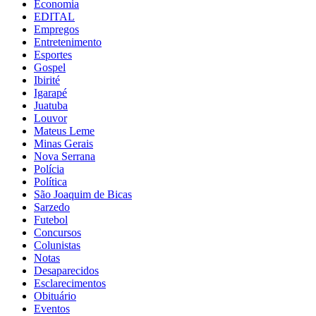
Economia
EDITAL
Empregos
Entretenimento
Esportes
Gospel
Ibirité
Igarapé
Juatuba
Louvor
Mateus Leme
Minas Gerais
Nova Serrana
Polícia
Política
São Joaquim de Bicas
Sarzedo
Futebol
Concursos
Colunistas
Notas
Desaparecidos
Esclarecimentos
Obituário
Eventos