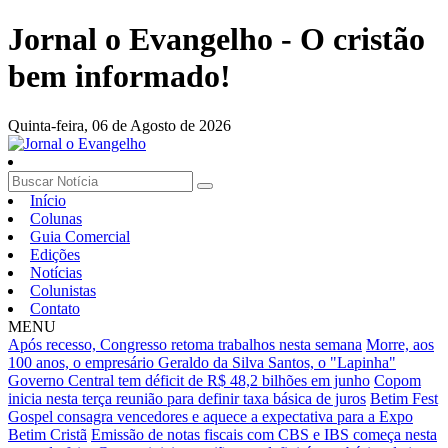
Jornal o Evangelho - O cristão
bem informado!
Quinta-feira,
06 de Agosto de 2026
Início
Colunas
Guia Comercial
Edições
Notícias
Colunistas
Contato
MENU
Após recesso, Congresso retoma trabalhos nesta semana
Morre, aos
100 anos, o empresário Geraldo da Silva Santos, o "Lapinha"
Governo Central tem déficit de R$ 48,2 bilhões em junho
Copom
inicia nesta terça reunião para definir taxa básica de juros
Betim Fest
Gospel consagra vencedores e aquece a expectativa para a Expo
Betim Cristã
Emissão de notas fiscais com CBS e IBS começa nesta