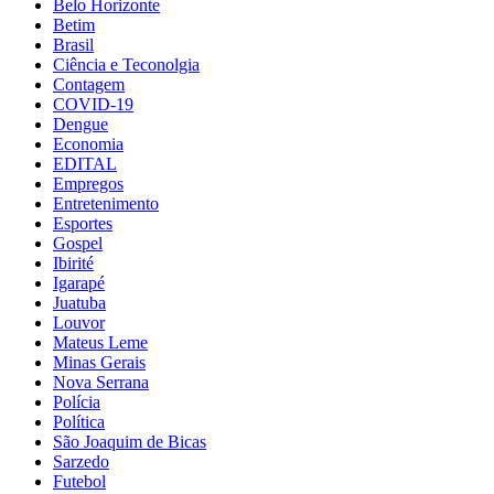
Belo Horizonte
Betim
Brasil
Ciência e Teconolgia
Contagem
COVID-19
Dengue
Economia
EDITAL
Empregos
Entretenimento
Esportes
Gospel
Ibirité
Igarapé
Juatuba
Louvor
Mateus Leme
Minas Gerais
Nova Serrana
Polícia
Política
São Joaquim de Bicas
Sarzedo
Futebol