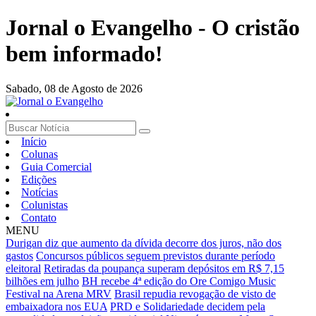
Jornal o Evangelho - O cristão
bem informado!
Sabado,
08 de Agosto de 2026
Início
Colunas
Guia Comercial
Edições
Notícias
Colunistas
Contato
MENU
Durigan diz que aumento da dívida decorre dos juros, não dos
gastos
Concursos públicos seguem previstos durante período
eleitoral
Retiradas da poupança superam depósitos em R$ 7,15
bilhões em julho
BH recebe 4ª edição do Ore Comigo Music
Festival na Arena MRV
Brasil repudia revogação de visto de
embaixadora nos EUA
PRD e Solidariedade decidem pela