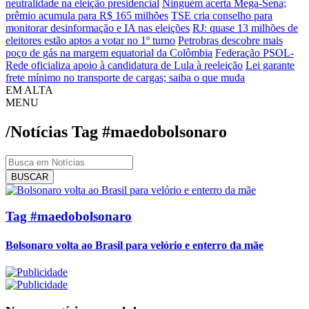
neutralidade na eleição presidencial
Ninguém acerta Mega-Sena;
prêmio acumula para R$ 165 milhões
TSE cria conselho para
monitorar desinformação e IA nas eleições
RJ: quase 13 milhões de
eleitores estão aptos a votar no 1º turno
Petrobras descobre mais
poço de gás na margem equatorial da Colômbia
Federação PSOL-
Rede oficializa apoio à candidatura de Lula à reeleição
Lei garante
frete mínimo no transporte de cargas; saiba o que muda
EM ALTA
MENU
/Notícias
Tag
#maedobolsonaro
BUSCAR
Tag #maedobolsonaro
Bolsonaro volta ao Brasil para velório e enterro da mãe