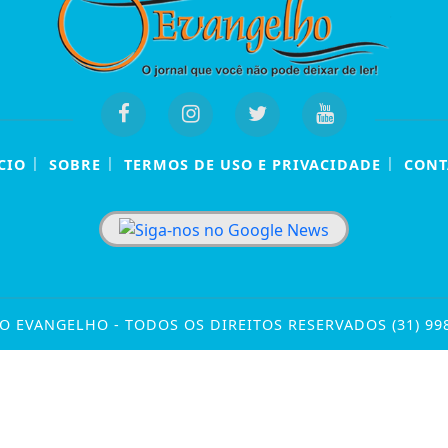
|
|
|
CIO
SOBRE
TERMOS DE USO E PRIVACIDADE
CONT
O EVANGELHO - TODOS OS DIREITOS RESERVADOS (31) 99
 experiência de navegação. Ao continuar o acesso, e