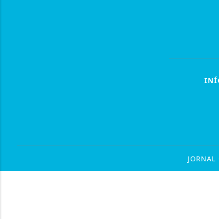
INÍ
JORNAL 
Termos de Uso e Privacidade
Esse site utiliza cookies para melhorar sua