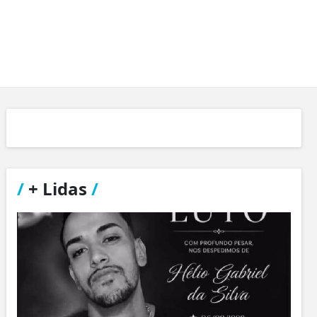
/
+ Lidas
/