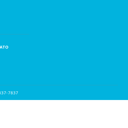
ATO
837-7837
ntendemos que você
PROSSEGUIR