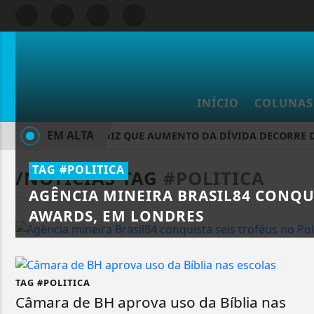
INÍCIO
COLUNAS
EM ALTA
DURIGAN DIZ QUE AUMENTO DA DÍVIDA DECORRE D
TAG #POLITICA
/NOTÍCIAS
TAG
#POLITICA
AGÊNCIA MINEIRA BRASIL84 CONQUI
AWARDS, EM LONDRES
TAG #POLITICA
Câmara de BH aprova uso da Bíblia nas