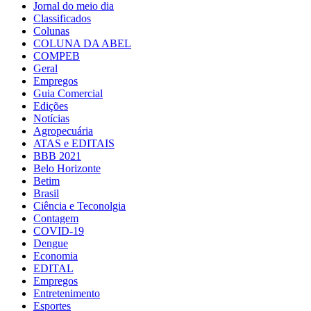
Jornal do meio dia
Classificados
Colunas
COLUNA DA ABEL
COMPEB
Geral
Empregos
Guia Comercial
Edições
Notícias
Agropecuária
ATAS e EDITAIS
BBB 2021
Belo Horizonte
Betim
Brasil
Ciência e Teconolgia
Contagem
COVID-19
Dengue
Economia
EDITAL
Empregos
Entretenimento
Esportes