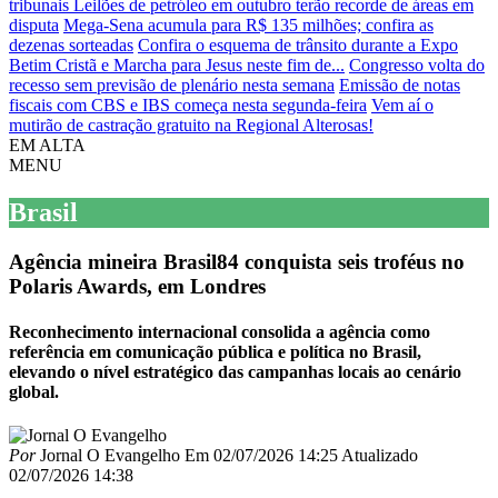
tribunais
Leilões de petróleo em outubro terão recorde de áreas em
disputa
Mega-Sena acumula para R$ 135 milhões; confira as
dezenas sorteadas
Confira o esquema de trânsito durante a Expo
Betim Cristã e Marcha para Jesus neste fim de...
Congresso volta do
recesso sem previsão de plenário nesta semana
Emissão de notas
fiscais com CBS e IBS começa nesta segunda-feira
Vem aí o
mutirão de castração gratuito na Regional Alterosas!
EM ALTA
MENU
Brasil
Agência mineira Brasil84 conquista seis troféus no
Polaris Awards, em Londres
Reconhecimento internacional consolida a agência como
referência em comunicação pública e política no Brasil,
elevando o nível estratégico das campanhas locais ao cenário
global.
Por
Jornal O Evangelho
Em
02/07/2026 14:25
Atualizado
02/07/2026 14:38