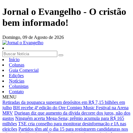
Jornal o Evangelho - O cristão
bem informado!
Domingo,
09 de Agosto de 2026
Início
Colunas
Guia Comercial
Edições
Notícias
Colunistas
Contato
MENU
Retiradas da poupança superam depósitos em R$ 7,15 bilhões em
julho
BH recebe 4ª edição do Ore Comigo Music Festival na Arena
MRV
Durigan diz que aumento da dívida decorre dos juros, não dos
gastos
Ninguém acerta Mega-Sena; prêmio acumula para R$ 165
milhões
TSE cria conselho para monitorar desinformação e IA nas
eleições
Partidos têm até o dia 15 para registrarem candidaturas nos