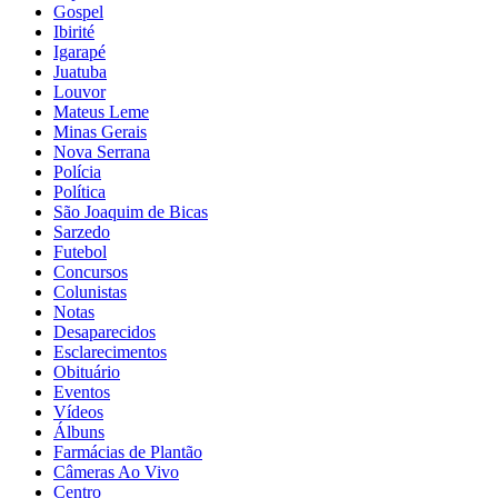
Gospel
Ibirité
Igarapé
Juatuba
Louvor
Mateus Leme
Minas Gerais
Nova Serrana
Polícia
Política
São Joaquim de Bicas
Sarzedo
Futebol
Concursos
Colunistas
Notas
Desaparecidos
Esclarecimentos
Obituário
Eventos
Vídeos
Álbuns
Farmácias de Plantão
Câmeras Ao Vivo
Centro