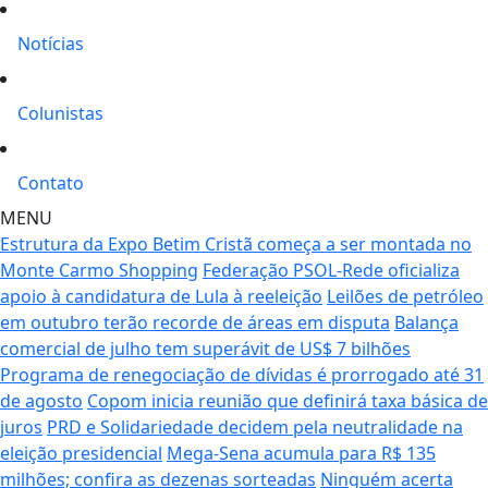
Notícias
Colunistas
Contato
MENU
Estrutura da Expo Betim Cristã começa a ser montada no
Monte Carmo Shopping
Federação PSOL-Rede oficializa
apoio à candidatura de Lula à reeleição
Leilões de petróleo
em outubro terão recorde de áreas em disputa
Balança
comercial de julho tem superávit de US$ 7 bilhões
Programa de renegociação de dívidas é prorrogado até 31
de agosto
Copom inicia reunião que definirá taxa básica de
juros
PRD e Solidariedade decidem pela neutralidade na
eleição presidencial
Mega-Sena acumula para R$ 135
milhões; confira as dezenas sorteadas
Ninguém acerta