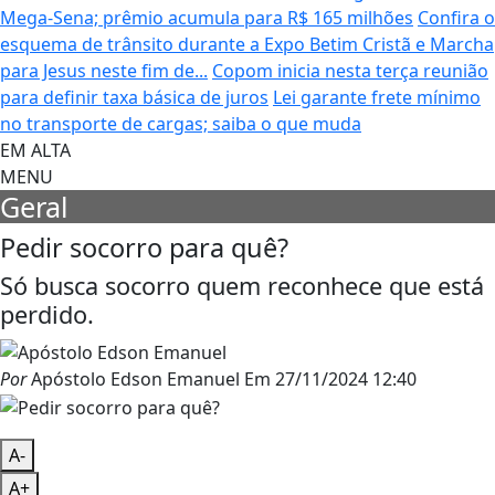
Mega-Sena; prêmio acumula para R$ 165 milhões
Confira o
esquema de trânsito durante a Expo Betim Cristã e Marcha
para Jesus neste fim de...
Copom inicia nesta terça reunião
para definir taxa básica de juros
Lei garante frete mínimo
no transporte de cargas; saiba o que muda
EM ALTA
MENU
Geral
Pedir socorro para quê?
Só busca socorro quem reconhece que está
perdido.
Por
Apóstolo Edson Emanuel
Em
27/11/2024 12:40
A-
A+