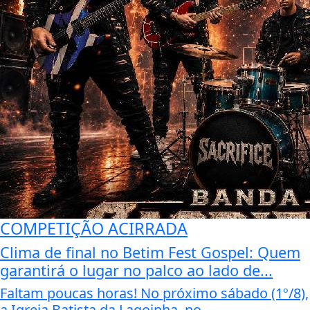
COMPETIÇÃO ACIRRADA
Clima de final no Betim Fest Gospel: Quem
garantirá o lugar no palco ao lado de...
Faltam poucas horas! No próximo sábado (1º/8),
a Igreja Batista da Lagoinha, no...