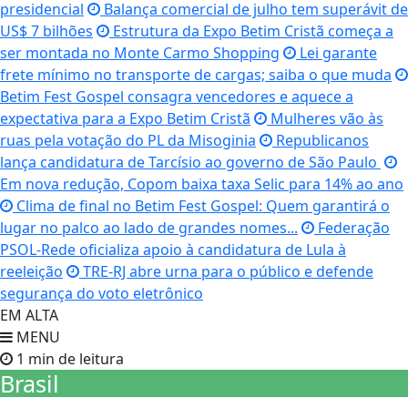
presidencial
Balança comercial de julho tem superávit de
US$ 7 bilhões
Estrutura da Expo Betim Cristã começa a
ser montada no Monte Carmo Shopping
Lei garante
frete mínimo no transporte de cargas; saiba o que muda
Betim Fest Gospel consagra vencedores e aquece a
expectativa para a Expo Betim Cristã
Mulheres vão às
ruas pela votação do PL da Misoginia
Republicanos
lança candidatura de Tarcísio ao governo de São Paulo
Em nova redução, Copom baixa taxa Selic para 14% ao ano
Clima de final no Betim Fest Gospel: Quem garantirá o
lugar no palco ao lado de grandes nomes...
Federação
PSOL-Rede oficializa apoio à candidatura de Lula à
reeleição
TRE-RJ abre urna para o público e defende
segurança do voto eletrônico
EM ALTA
MENU
1 min de leitura
Brasil