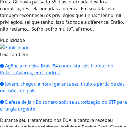
Preta Gil havia passado 55 dias internada devido a
complicações relacionadas à doença. Em sua fala, ela
também reconheceu os privilégios que tinha: "Tenho mil
privilégios, sei que tenho, isso faz toda a diferença. Então,
não reclamo... Sofro, sofro muito", afirmou.
Publicidade
Leia Também:
Agência mineira Brasil84 conquista seis troféus no
Polaris Awards, em Londres
Jovem, chegou a hora: garanta seu título e participe das
decisões do país
Defesa de Jair Bolsonaro solicita autorização do STF para
cirurgia urgente
Durante seu tratamento nos EUA, a cantora recebeu
visitas de amigos próximos, incluindo Regina Casé, Cynthia