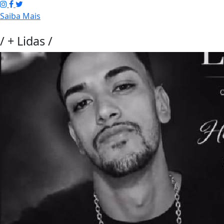
Saiba Mais
/
+ Lidas
/