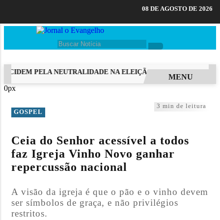
08 DE AGOSTO DE 2026
ECIDEM PELA NEUTRALIDADE NA ELEIÇÃO PRESIDENCIAL
MUL
MENU
0px
EM ALTA
3 min de leitura
GOSPEL
Ceia do Senhor acessível a todos
faz Igreja Vinho Novo ganhar
repercussão nacional
A visão da igreja é que o pão e o vinho devem
ser símbolos de graça, e não privilégios
restritos.