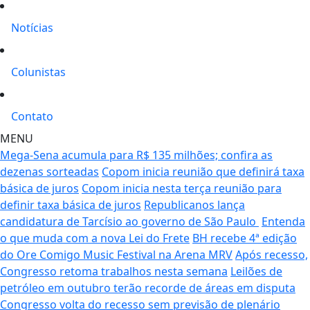
Notícias
Colunistas
Contato
MENU
Mega-Sena acumula para R$ 135 milhões; confira as
dezenas sorteadas
Copom inicia reunião que definirá taxa
básica de juros
Copom inicia nesta terça reunião para
definir taxa básica de juros
Republicanos lança
candidatura de Tarcísio ao governo de São Paulo
Entenda
o que muda com a nova Lei do Frete
BH recebe 4ª edição
do Ore Comigo Music Festival na Arena MRV
Após recesso,
Congresso retoma trabalhos nesta semana
Leilões de
petróleo em outubro terão recorde de áreas em disputa
Congresso volta do recesso sem previsão de plenário