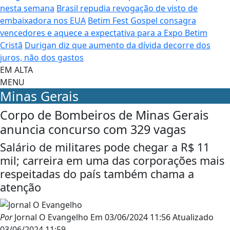
nesta semana
Brasil repudia revogação de visto de
embaixadora nos EUA
Betim Fest Gospel consagra
vencedores e aquece a expectativa para a Expo Betim
Cristã
Durigan diz que aumento da dívida decorre dos
juros, não dos gastos
EM ALTA
MENU
Minas Gerais
Corpo de Bombeiros de Minas Gerais
anuncia concurso com 329 vagas
Salário de militares pode chegar a R$ 11
mil; carreira em uma das corporações mais
respeitadas do país também chama a
atenção
Por
Jornal O Evangelho
Em
03/06/2024 11:56
Atualizado
03/06/2024 11:59