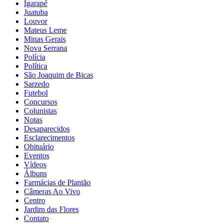
Igarapé
Juatuba
Louvor
Mateus Leme
Minas Gerais
Nova Serrana
Polícia
Política
São Joaquim de Bicas
Sarzedo
Futebol
Concursos
Colunistas
Notas
Desaparecidos
Esclarecimentos
Obituário
Eventos
Vídeos
Álbuns
Farmácias de Plantão
Câmeras Ao Vivo
Centro
Jardim das Flores
Contato