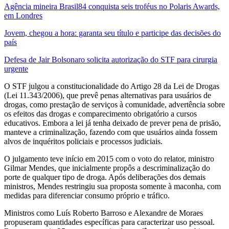
Agência mineira Brasil84 conquista seis troféus no Polaris Awards,
em Londres
Jovem, chegou a hora: garanta seu título e participe das decisões do
país
Defesa de Jair Bolsonaro solicita autorização do STF para cirurgia
urgente
O STF julgou a constitucionalidade do Artigo 28 da Lei de Drogas
(Lei 11.343/2006), que prevê penas alternativas para usuários de
drogas, como prestação de serviços à comunidade, advertência sobre
os efeitos das drogas e comparecimento obrigatório a cursos
educativos. Embora a lei já tenha deixado de prever pena de prisão,
manteve a criminalização, fazendo com que usuários ainda fossem
alvos de inquéritos policiais e processos judiciais.
O julgamento teve início em 2015 com o voto do relator, ministro
Gilmar Mendes, que inicialmente propôs a descriminalização do
porte de qualquer tipo de droga. Após deliberações dos demais
ministros, Mendes restringiu sua proposta somente à maconha, com
medidas para diferenciar consumo próprio e tráfico.
Ministros como Luís Roberto Barroso e Alexandre de Moraes
propuseram quantidades específicas para caracterizar uso pessoal.