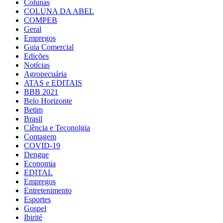
Colunas
COLUNA DA ABEL
COMPEB
Geral
Empregos
Guia Comercial
Edições
Notícias
Agropecuária
ATAS e EDITAIS
BBB 2021
Belo Horizonte
Betim
Brasil
Ciência e Teconolgia
Contagem
COVID-19
Dengue
Economia
EDITAL
Empregos
Entretenimento
Esportes
Gospel
Ibirité