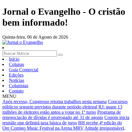
Jornal o Evangelho - O cristão
bem informado!
Quinta-feira,
06 de Agosto de 2026
Início
Colunas
Guia Comercial
Edições
Notícias
Colunistas
Contato
MENU
Após recesso, Congresso retoma trabalhos nesta semana
Concursos
públicos seguem previstos durante período eleitoral
RJ: quase 13
milhões de eleitores estão aptos a votar no 1º turno
Programa de
renegociação de dívidas é prorrogado até 31 de agosto
Copom inicia
reunião que definirá taxa básica de juros
BH recebe 4ª edição do
Ore Comigo Music Festival na Arena MRV
Atitude irresponsável,