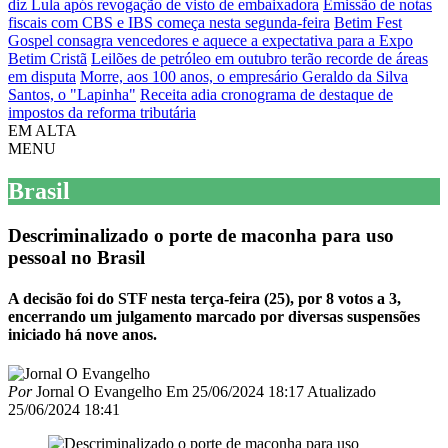
diz Lula após revogação de visto de embaixadora
Emissão de notas
fiscais com CBS e IBS começa nesta segunda-feira
Betim Fest
Gospel consagra vencedores e aquece a expectativa para a Expo
Betim Cristã
Leilões de petróleo em outubro terão recorde de áreas
em disputa
Morre, aos 100 anos, o empresário Geraldo da Silva
Santos, o "Lapinha"
Receita adia cronograma de destaque de
impostos da reforma tributária
EM ALTA
MENU
Brasil
Descriminalizado o porte de maconha para uso
pessoal no Brasil
A decisão foi do STF nesta terça-feira (25), por 8 votos a 3,
encerrando um julgamento marcado por diversas suspensões
iniciado há nove anos.
Por
Jornal O Evangelho
Em
25/06/2024 18:17
Atualizado
25/06/2024 18:41