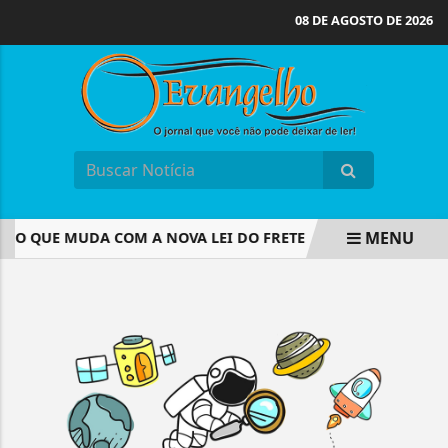
08 DE AGOSTO DE 2026
MENU
 O QUE MUDA COM A NOVA LEI DO FRETE
VEM AÍ O MUT
EM ALTA