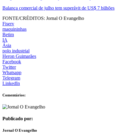
Balança comercial de julho tem superávit de US$ 7 bilhões
FONTE/CRÉDITOS:
Jornal O Evangelho
Fiserv
maquininhas
Betim
IA
Ásia
polo industrial
Heron Guimarães
Facebook
Twitter
Whatsapp
Telegram
LinkedIn
Comentários:
Publicado por:
Jornal O Evangelho