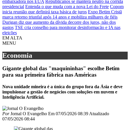
embaixadora nos EUA
Republicanos se manterá neutro na corrida
presidencial
Entenda o que muda com a nova Lei do Frete
Copom
inicia reunião que definirá taxa básica de juros
Expo Betim Cristã
marca retorno triunfal após 14 anos e mobiliza milhares de fiéis
Durigan diz que aumento da dívida decorre dos juros, não dos
gastos
TSE cria conselho para monitorar desinformação e IA nas
eleições
EM ALTA
MENU
Economia
Gigante global das "maquininhas" escolhe Betim
para sua primeira fábrica nas Américas
Nova unidade mineira é a única do grupo fora da Ásia e deve
impulsionar a gestão de negócios com soluções em nuvem e
Inteligência Artificial.
Por
Jornal O Evangelho
Em
07/05/2026 08:39
Atualizado
07/05/2026 08:44