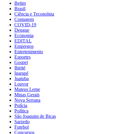
Betim
Brasil
Ciência e Teconolgia
Contagem
COVID-19
Dengue
Economia
EDITAL
Empregos
Entretenimento
Esportes
Gospel
Ibirité
Igarapé
Juatuba
Louvor
Mateus Leme
Minas Gerais
Nova Serrana
Polícia
Política
São Joaquim de Bicas
Sarzedo
Futebol
Concursos