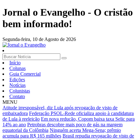
Jornal o Evangelho - O cristão
bem informado!
Segunda-feira,
10 de Agosto de 2026
Início
Colunas
Guia Comercial
Edições
Notícias
Colunistas
Contato
MENU
Atitude irresponsável, diz Lula após revogação de visto de
embaixadora
Federação PSOL-Rede oficializa apoio à candidatura
de Lula à reeleição
Em nova redução, Copom baixa taxa Selic para
14% ao ano
Petrobras descobre mais poço de gás na margem
equatorial da Colômbia
Ninguém acerta Mega-Sena; prêmio
acumula para R$ 165 milhões
Brasil repudia revogação de visto de