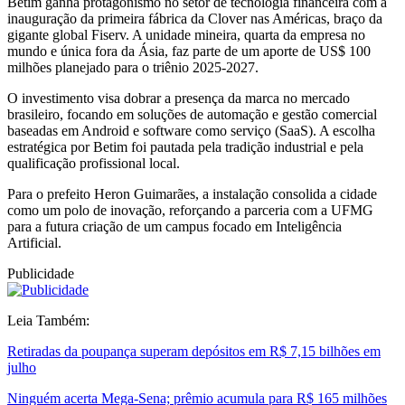
Betim ganha protagonismo no setor de tecnologia financeira com a
inauguração da primeira fábrica da Clover nas Américas, braço da
gigante global Fiserv. A unidade mineira, quarta da empresa no
mundo e única fora da Ásia, faz parte de um aporte de US$ 100
milhões planejado para o triênio 2025-2027.
O investimento visa dobrar a presença da marca no mercado
brasileiro, focando em soluções de automação e gestão comercial
baseadas em Android e software como serviço (SaaS). A escolha
estratégica por Betim foi pautada pela tradição industrial e pela
qualificação profissional local.
Para o prefeito Heron Guimarães, a instalação consolida a cidade
como um polo de inovação, reforçando a parceria com a UFMG
para a futura criação de um campus focado em Inteligência
Artificial.
Publicidade
Leia Também:
Retiradas da poupança superam depósitos em R$ 7,15 bilhões em
julho
Ninguém acerta Mega-Sena; prêmio acumula para R$ 165 milhões