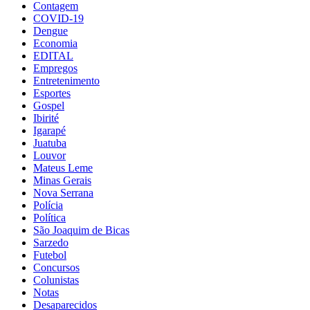
Contagem
COVID-19
Dengue
Economia
EDITAL
Empregos
Entretenimento
Esportes
Gospel
Ibirité
Igarapé
Juatuba
Louvor
Mateus Leme
Minas Gerais
Nova Serrana
Polícia
Política
São Joaquim de Bicas
Sarzedo
Futebol
Concursos
Colunistas
Notas
Desaparecidos