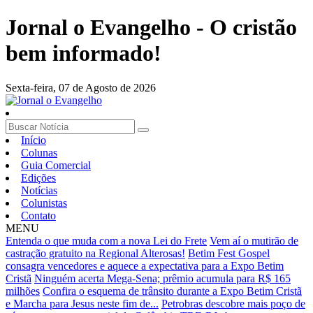
Jornal o Evangelho - O cristão
bem informado!
Sexta-feira,
07 de Agosto de 2026
Início
Colunas
Guia Comercial
Edições
Notícias
Colunistas
Contato
MENU
Entenda o que muda com a nova Lei do Frete
Vem aí o mutirão de
castração gratuito na Regional Alterosas!
Betim Fest Gospel
consagra vencedores e aquece a expectativa para a Expo Betim
Cristã
Ninguém acerta Mega-Sena; prêmio acumula para R$ 165
milhões
Confira o esquema de trânsito durante a Expo Betim Cristã
e Marcha para Jesus neste fim de...
Petrobras descobre mais poço de