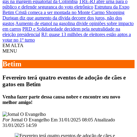
gás na margem equatorial da Colômbia
TRE-RJ abre urna para o
público e defende segurança do voto eletrônico
Estrutura da Expo
Betim Cristã começa a ser montada no Monte Carmo Shopping
Durigan diz que aumento da dívida decorre dos juros, não dos
gastos
Aumento de etanol na gasolina divide opiniões sobre impacto
em carros
PRD e Solidariedade decidem pela neutralidade na
eleição presidencial
RJ: quase 13 milhões de eleitores estão aptos a
votar no 1º turno
EM ALTA
MENU
Betim
Fevereiro terá quatro eventos de adoção de cães e
gatos em Betim
Venha fazer parte dessa causa nobre e encontre seu novo
melhor amigo!
Por
Jornal O Evangelho
Em
31/01/2025 08:05
Atualizado
31/01/2025 14:59