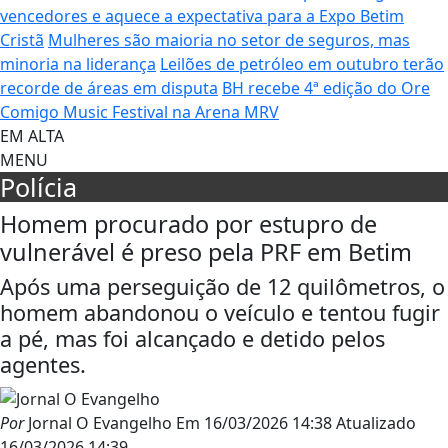
vencedores e aquece a expectativa para a Expo Betim
Cristã
Mulheres são maioria no setor de seguros, mas
minoria na liderança
Leilões de petróleo em outubro terão
recorde de áreas em disputa
BH recebe 4ª edição do Ore
Comigo Music Festival na Arena MRV
EM ALTA
MENU
Polícia
Homem procurado por estupro de
vulnerável é preso pela PRF em Betim
Após uma perseguição de 12 quilômetros, o
homem abandonou o veículo e tentou fugir
a pé, mas foi alcançado e detido pelos
agentes.
Por
Jornal O Evangelho
Em
16/03/2026 14:38
Atualizado
16/03/2026 14:39