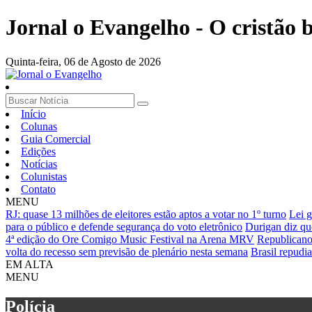
Jornal o Evangelho - O cristão
Quinta-feira,
06 de Agosto de 2026
Início
Colunas
Guia Comercial
Edições
Notícias
Colunistas
Contato
MENU
RJ: quase 13 milhões de eleitores estão aptos a votar no 1º turno
Lei g
para o público e defende segurança do voto eletrônico
Durigan diz qu
4ª edição do Ore Comigo Music Festival na Arena MRV
Republicano
volta do recesso sem previsão de plenário nesta semana
Brasil repudi
EM ALTA
MENU
Polícia