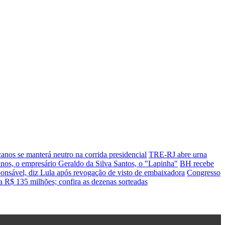
anos se manterá neutro na corrida presidencial
TRE-RJ abre urna
nos, o empresário Geraldo da Silva Santos, o "Lapinha"
BH recebe
ponsável, diz Lula após revogação de visto de embaixadora
Congresso
R$ 135 milhões; confira as dezenas sorteadas