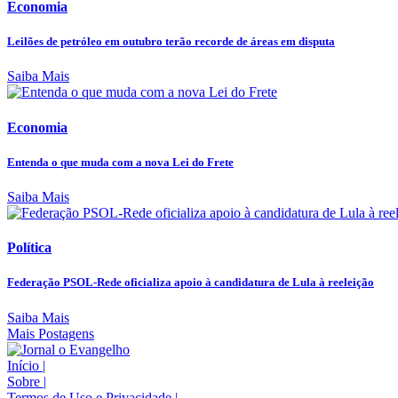
Economia
Leilões de petróleo em outubro terão recorde de áreas em disputa
Saiba Mais
Economia
Entenda o que muda com a nova Lei do Frete
Saiba Mais
Política
Federação PSOL-Rede oficializa apoio à candidatura de Lula à reeleição
Saiba Mais
Mais Postagens
Início
|
Sobre
|
Termos de Uso e Privacidade
|