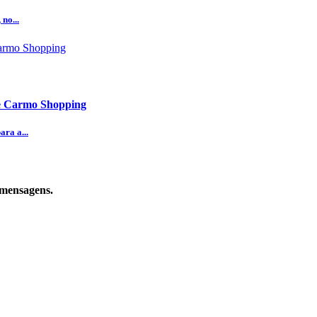
no...
te Carmo Shopping
ra a...
 mensagens.