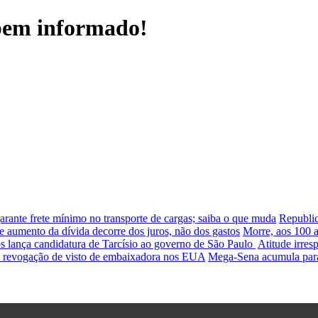
 bem informado!
arante frete mínimo no transporte de cargas; saiba o que muda
Republic
e aumento da dívida decorre dos juros, não dos gastos
Morre, aos 100 a
s lança candidatura de Tarcísio ao governo de São Paulo
Atitude irres
a revogação de visto de embaixadora nos EUA
Mega-Sena acumula para 