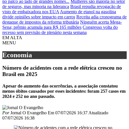
no palco ao lado de grandes nomes...
Mulheres são maioria no setor
de seguros, mas minoria na liderança
Brasil repudia revogação de
visto de embaixadora nos EUA
Aumento de etanol na gasolina
divide opiniões sobre impacto em carros
Receita adia cronograma de
destaque de impostos da reforma tributária
Ninguém acerta Mega-
Sena; prêmio acumula para R$ 165 milhões
Congresso volta do
recesso sem previsão de plenário nesta semana
EM ALTA
MENU
Economia
Número de acidentes com a rede elétrica cresceu no
Brasil em 2025
Apesar do aumento das ocorrências, a associação constatou
menos óbitos causados por esses incidentes: foram 257 casos em
2024 e 252 no ano passado.
Por
Jornal O Evangelho
Em
07/07/2026 16:37
Atualizado
07/07/2026 16:38