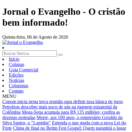
Jornal o Evangelho - O cristão
bem informado!
Quinta-feira,
06 de Agosto de 2026
Início
Colunas
Guia Comercial
Edições
Notícias
Colunistas
Contato
MENU
Copom inicia nesta terça reunião para definir taxa básica de juros
Petrobras descobre mais poço de gás na margem equatorial da
Colômbia
Mega-Sena acumula para R$ 135 milhões; confira as
dezenas sorteadas
Morre, aos 100 anos, o empresário Geraldo da
Silva Santos, o "Lapinha"
Entenda o que muda com a nova Lei do
Frete
Clima de final no Betim Fest Gospel: Quem garantirá o lugar