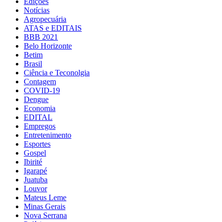
Edições
Notícias
Agropecuária
ATAS e EDITAIS
BBB 2021
Belo Horizonte
Betim
Brasil
Ciência e Teconolgia
Contagem
COVID-19
Dengue
Economia
EDITAL
Empregos
Entretenimento
Esportes
Gospel
Ibirité
Igarapé
Juatuba
Louvor
Mateus Leme
Minas Gerais
Nova Serrana