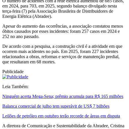
O número de acidentes com a rede elétrica aumentou de 685 casos,
em 2024, para 703, em 2025, segundo balanço divulgado nesta
terça-feira (7) pela Associação Brasileira de Distribuidores de
Energia Elétrica (Abradee).
Apesar do aumento das ocorrências, a associação constatou menos
óbitos causados por esses incidentes: foram 257 casos em 2024 e
252 no ano passado.
De acordo com a pesquisa, a construção civil é a atividade em que
ocorrem mais acidentes no país. Em 2025, foram 227 incidentes
relacionados a obras, reformas e serviços de manutenção predial,
que resultaram em 68 mortes.
Publicidade
Leia Também:
Ninguém acerta Mega-Sena; prêmio acumula para R$ 165 milhões
Balança comercial de julho tem superávit de US$ 7 bilhões
Leilões de petróleo em outubro terão recorde de áreas em disputa
A diretora de Comunicação e Sustentabilidade da Abradee, Cristina