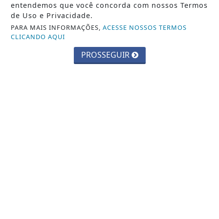
ECONOMIA
entendemos que você concorda com nossos Termos
Balança comercial de julho tem
de Uso e Privacidade.
superávit de US$ 7 bilhões
PARA MAIS INFORMAÇÕES,
ACESSE NOSSOS TERMOS
CLICANDO AQUI
Saiba Mais
PROSSEGUIR
ECONOMIA
Leilões de petróleo em outubro terão
recorde de áreas em disputa
Saiba Mais
MAIS POSTAGENS