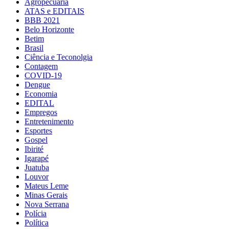
Agropecuária
ATAS e EDITAIS
BBB 2021
Belo Horizonte
Betim
Brasil
Ciência e Teconolgia
Contagem
COVID-19
Dengue
Economia
EDITAL
Empregos
Entretenimento
Esportes
Gospel
Ibirité
Igarapé
Juatuba
Louvor
Mateus Leme
Minas Gerais
Nova Serrana
Polícia
Política