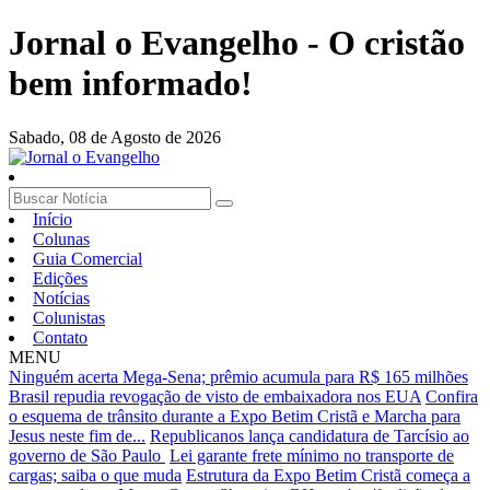
Jornal o Evangelho - O cristão
bem informado!
Sabado,
08 de Agosto de 2026
Início
Colunas
Guia Comercial
Edições
Notícias
Colunistas
Contato
MENU
Ninguém acerta Mega-Sena; prêmio acumula para R$ 165 milhões
Brasil repudia revogação de visto de embaixadora nos EUA
Confira
o esquema de trânsito durante a Expo Betim Cristã e Marcha para
Jesus neste fim de...
Republicanos lança candidatura de Tarcísio ao
governo de São Paulo
Lei garante frete mínimo no transporte de
cargas; saiba o que muda
Estrutura da Expo Betim Cristã começa a