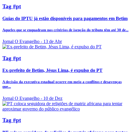
Tag #pt
Guias do IPTU já estão disponíveis para pagamentos em Betim
Aqueles que se enquadram nos critérios de isenção do tributo têm até 30 de...
Jornal O Evangelho
- 13 de Abr
Tag #pt
Ex-prefeito de Betim, Jésus Lima, é expulso do PT
A decisão da executiva estadual ocorre em meio a conflitos e desavenças
que...
Jornal O Evangelho
- 10 de Dez
Tag #pt