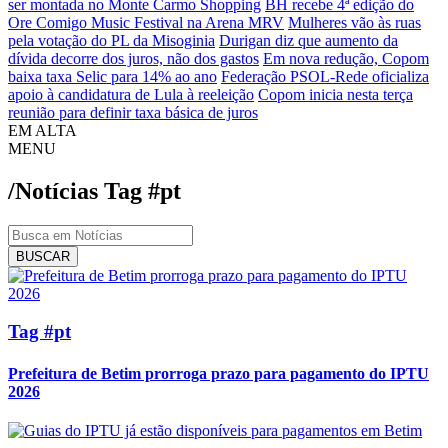
ser montada no Monte Carmo Shopping
BH recebe 4ª edição do
Ore Comigo Music Festival na Arena MRV
Mulheres vão às ruas
pela votação do PL da Misoginia
Durigan diz que aumento da
dívida decorre dos juros, não dos gastos
Em nova redução, Copom
baixa taxa Selic para 14% ao ano
Federação PSOL-Rede oficializa
apoio à candidatura de Lula à reeleição
Copom inicia nesta terça
reunião para definir taxa básica de juros
EM ALTA
MENU
/Notícias
Tag
#pt
BUSCAR
Tag #pt
Prefeitura de Betim prorroga prazo para pagamento do IPTU
2026