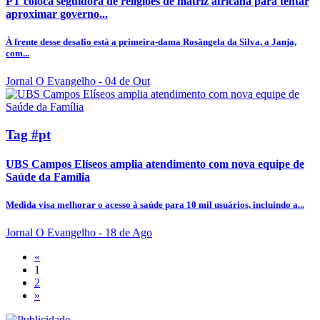
PT coloca seguidora de religiões de matriz africana para tentar
aproximar governo...
À frente desse desafio está a primeira-dama Rosângela da Silva, a Janja,
com...
Jornal O Evangelho
- 04 de Out
Tag #pt
UBS Campos Elíseos amplia atendimento com nova equipe de
Saúde da Família
Medida visa melhorar o acesso à saúde para 10 mil usuários, incluindo a...
Jornal O Evangelho
- 18 de Ago
«
1
2
»