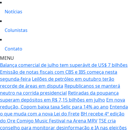
Notícias
Colunistas
Contato
MENU
Balança comercial de julho tem superávit de US$ 7 bilhões
Emissão de notas fiscais com CBS e IBS começa nesta
segunda-feira
Leilões de petróleo em outubro terão
recorde de áreas em disputa
Republicanos se manterá
neutro na corrida presidencial
Retiradas da poupança
superam depósitos em R$ 7,15 bilhões em julho
Em nova
redução, Copom baixa taxa Selic para 14% ao ano
Entenda
o que muda com a nova Lei do Frete
BH recebe 4ª edição
do Ore Comigo Music Festival na Arena MRV
TSE cria
conselho para monitorar desinformação e IA nas eleições