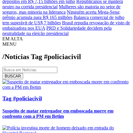
depósitos em R$ 7,15 bilhões em julho
Republicanos se manterá
neutro na corrida presidencial
Mulheres são maioria no setor de
seguros, mas minoria na liderança
Ninguém acerta Mega-Sena;
prêmio acumula para R$ 165 milhões
Balança comercial de julho
tem superávit de US$ 7 bilhões
Brasil repudia revogação de visto de
embaixadora nos EUA
PRD e Solidariedade decidem pela
neutralidade na eleição presidencial
EM ALTA
MENU
/Notícias
Tag
#policiacivil
BUSCAR
Tag #policiacivil
Suspeito de matar entregador em emboscada morre em
confronto com a PM em Betim