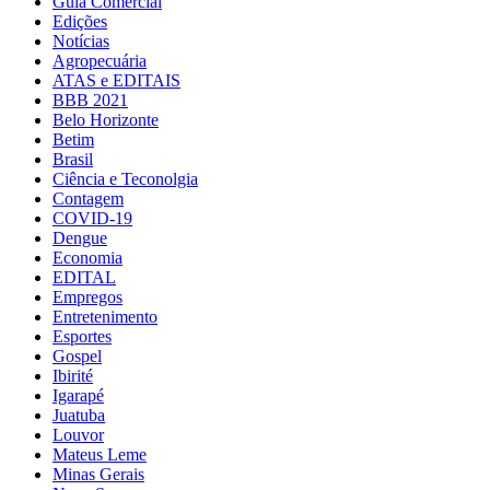
Guia Comercial
Edições
Notícias
Agropecuária
ATAS e EDITAIS
BBB 2021
Belo Horizonte
Betim
Brasil
Ciência e Teconolgia
Contagem
COVID-19
Dengue
Economia
EDITAL
Empregos
Entretenimento
Esportes
Gospel
Ibirité
Igarapé
Juatuba
Louvor
Mateus Leme
Minas Gerais