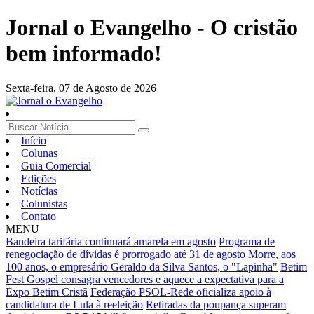
Jornal o Evangelho - O cristão
bem informado!
Sexta-feira,
07 de Agosto de 2026
Início
Colunas
Guia Comercial
Edições
Notícias
Colunistas
Contato
MENU
Bandeira tarifária continuará amarela em agosto
Programa de
renegociação de dívidas é prorrogado até 31 de agosto
Morre, aos
100 anos, o empresário Geraldo da Silva Santos, o "Lapinha"
Betim
Fest Gospel consagra vencedores e aquece a expectativa para a
Expo Betim Cristã
Federação PSOL-Rede oficializa apoio à
candidatura de Lula à reeleição
Retiradas da poupança superam