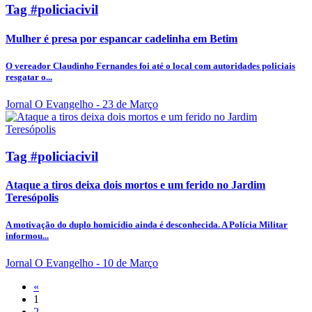
Tag #policiacivil
Mulher é presa por espancar cadelinha em Betim
O vereador Claudinho Fernandes foi até o local com autoridades policiais
resgatar o...
Jornal O Evangelho
- 23 de Março
Tag #policiacivil
Ataque a tiros deixa dois mortos e um ferido no Jardim
Teresópolis
A motivação do duplo homicídio ainda é desconhecida. A Polícia Militar
informou...
Jornal O Evangelho
- 10 de Março
«
1
2