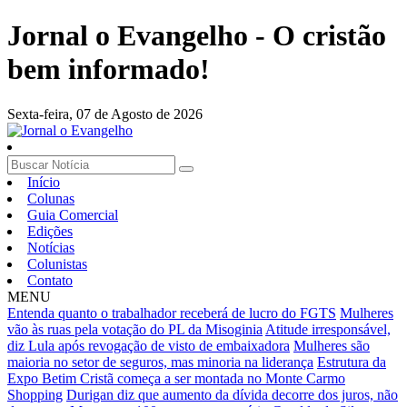
Jornal o Evangelho - O cristão
bem informado!
Sexta-feira,
07 de Agosto de 2026
Início
Colunas
Guia Comercial
Edições
Notícias
Colunistas
Contato
MENU
Entenda quanto o trabalhador receberá de lucro do FGTS
Mulheres
vão às ruas pela votação do PL da Misoginia
Atitude irresponsável,
diz Lula após revogação de visto de embaixadora
Mulheres são
maioria no setor de seguros, mas minoria na liderança
Estrutura da
Expo Betim Cristã começa a ser montada no Monte Carmo
Shopping
Durigan diz que aumento da dívida decorre dos juros, não