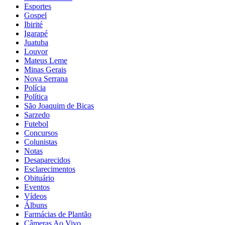
Esportes
Gospel
Ibirité
Igarapé
Juatuba
Louvor
Mateus Leme
Minas Gerais
Nova Serrana
Polícia
Política
São Joaquim de Bicas
Sarzedo
Futebol
Concursos
Colunistas
Notas
Desaparecidos
Esclarecimentos
Obituário
Eventos
Vídeos
Álbuns
Farmácias de Plantão
Câmeras Ao Vivo