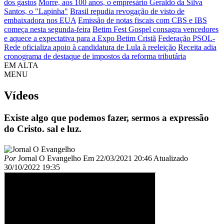
dos gastos
Morre, aos 100 anos, o empresário Geraldo da Silva
Santos, o "Lapinha"
Brasil repudia revogação de visto de
embaixadora nos EUA
Emissão de notas fiscais com CBS e IBS
começa nesta segunda-feira
Betim Fest Gospel consagra vencedores
e aquece a expectativa para a Expo Betim Cristã
Federação PSOL-
Rede oficializa apoio à candidatura de Lula à reeleição
Receita adia
cronograma de destaque de impostos da reforma tributária
EM ALTA
MENU
Vídeos
Existe algo que podemos fazer, sermos a expressão
do Cristo. sal e luz.
Por
Jornal O Evangelho
Em
22/03/2021 20:46
Atualizado
30/10/2022 19:35