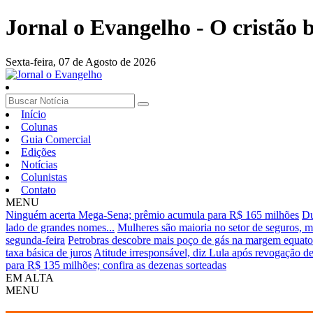
Jornal o Evangelho - O cristão
Sexta-feira,
07 de Agosto de 2026
Início
Colunas
Guia Comercial
Edições
Notícias
Colunistas
Contato
MENU
Ninguém acerta Mega-Sena; prêmio acumula para R$ 165 milhões
Du
lado de grandes nomes...
Mulheres são maioria no setor de seguros, m
segunda-feira
Petrobras descobre mais poço de gás na margem equato
taxa básica de juros
Atitude irresponsável, diz Lula após revogação d
para R$ 135 milhões; confira as dezenas sorteadas
EM ALTA
MENU