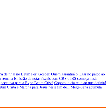
a de final no Betim Fest Gospel: Quem garantirá o lugar no palco ao
ta semana
Emissão de notas fiscais com CBS e IBS começa nesta
pectativa para a Expo Betim Cristã
Copom inicia reunião que definirá
tim Cristã e Marcha para Jesus neste fim de...
Mega-Sena acumula