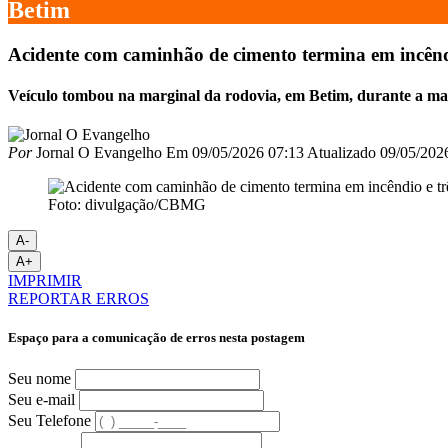
Betim
Acidente com caminhão de cimento termina em incêndi
Veículo tombou na marginal da rodovia, em Betim, durante a m
Por
Jornal O Evangelho
Em
09/05/2026 07:13
Atualizado
09/05/202
Foto: divulgação/CBMG
A-
A+
IMPRIMIR
REPORTAR ERROS
Espaço para a comunicação de erros nesta postagem
Seu nome
Seu e-mail
Seu Telefone