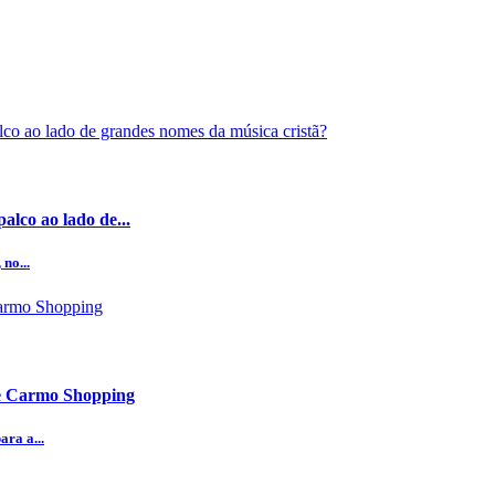
alco ao lado de...
no...
te Carmo Shopping
ra a...