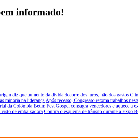
 bem informado!
rigan diz que aumento da dívida decorre dos juros, não dos gastos
Clim
as minoria na liderança
Após recesso, Congresso retoma trabalhos nes
rial da Colômbia
Betim Fest Gospel consagra vencedores e aquece a ex
e visto de embaixadora
Confira o esquema de trânsito durante a Expo Be