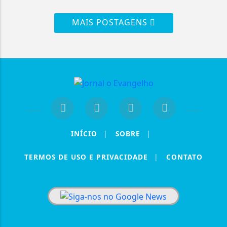
MAIS POSTAGENS
INÍCIO
|
SOBRE
|
TERMOS DE USO E PRIVACIDADE
|
CONTATO
Termos de Uso e Privacidade
Esse site utiliza cookies para melhorar sua
experiência de navegação. Ao continuar o acesso,
entendemos que você concorda com nossos Termos
de Uso e Privacidade.
PARA MAIS INFORMAÇÕES,
ACESSE NOSSOS TERMOS