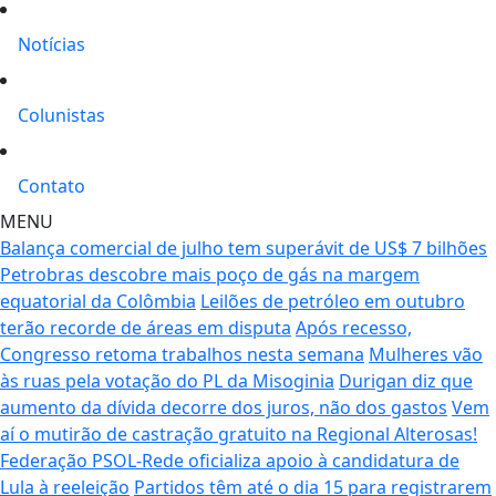
Notícias
Colunistas
Contato
MENU
Balança comercial de julho tem superávit de US$ 7 bilhões
Petrobras descobre mais poço de gás na margem
equatorial da Colômbia
Leilões de petróleo em outubro
terão recorde de áreas em disputa
Após recesso,
Congresso retoma trabalhos nesta semana
Mulheres vão
às ruas pela votação do PL da Misoginia
Durigan diz que
aumento da dívida decorre dos juros, não dos gastos
Vem
aí o mutirão de castração gratuito na Regional Alterosas!
Federação PSOL-Rede oficializa apoio à candidatura de
Lula à reeleição
Partidos têm até o dia 15 para registrarem