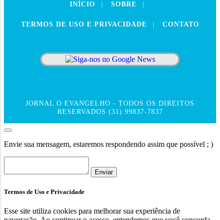
INÍCIO
|
SOBRE
|
TERMOS DE USO E PRIVACIDADE
|
CONTATO
JORNAL O EVANGELHO - TODOS OS DIREITOS
RESERVADOS (31) 99837-7837
Envie sua mensagem, estaremos respondendo assim que possível ; )
Enviar
Termos de Uso e Privacidade
Esse site utiliza cookies para melhorar sua experiência de
navegação. Ao continuar o acesso, entendemos que você concorda