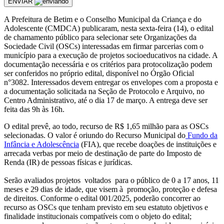
ENVIAR
A Prefeitura de Betim e o Conselho Municipal da Criança e do
Adolescente (CMDCA) publicaram, nesta sexta-feira (14), o edital
de chamamento público para selecionar sete Organizações da
Sociedade Civil (OSCs) interessadas em firmar parcerias com o
município para a execução de projetos socioeducativos na cidade. A
documentação necessária e os critérios para protocolização podem
ser conferidos no próprio edital, disponível no Órgão Oficial
n°3082. Interessados devem entregar os envelopes com a proposta e
a documentação solicitada na Seção de Protocolo e Arquivo, no
Centro Administrativo, até o dia 17 de março. A entrega deve ser
feita das 9h às 16h.
O edital prevê, ao todo, recurso de R$ 1,65 milhão para as OSCs
selecionadas. O valor é oriundo do Recurso Municipal do
Fundo da
Infância e Adolescência
(FIA), que recebe doações de instituições e
arrecada verbas por meio de destinação de parte do Imposto de
Renda (IR) de pessoas físicas e jurídicas.
Serão avaliados projetos voltados para o público de 0 a 17 anos, 11
meses e 29 dias de idade, que visem à promoção, proteção e defesa
de direitos. Conforme o edital 001/2025, poderão concorrer ao
recurso as OSCs que tenham previsto em seu estatuto objetivos e
finalidade institucionais compatíveis com o objeto do edital;