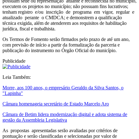
possuam sede ou representação atuante e reconhecida no município,
executem os projetos no município; não possuam fins lucrativos;
tenham registro e/ou inscrição de programa em vigor, regular e
atualizado perante o CMDCA; e demonstrem a qualificação
técnica exigida, além de atenderem aos requisitos de habilitação
jurídica, fiscal e trabalhista.
Os Termos de Fomento serão firmados pelo prazo de até um ano,
com previsão de início a partir da formalização da parceria e
publicação do instrumento no Órgão Oficial do município.
Publicidade
Leia Também:
Morre, aos 100 anos, o empresário Geraldo da Silva Santos, o
"Lapinha"
Câmara homenageia secretário de Estado Marcelo Aro
Câmara de Betim lidera modernização digital e adota sistema de
gestão da Assembleia Legislativa
As propostas apresentadas serão avaliadas por critérios de
pontuação e serão classificadas e selecionadas por valor de