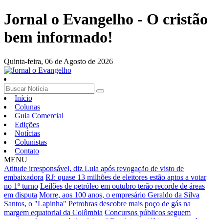
Jornal o Evangelho - O cristão
bem informado!
Quinta-feira,
06 de Agosto de 2026
Início
Colunas
Guia Comercial
Edições
Notícias
Colunistas
Contato
MENU
Atitude irresponsável, diz Lula após revogação de visto de
embaixadora
RJ: quase 13 milhões de eleitores estão aptos a votar
no 1º turno
Leilões de petróleo em outubro terão recorde de áreas
em disputa
Morre, aos 100 anos, o empresário Geraldo da Silva
Santos, o "Lapinha"
Petrobras descobre mais poço de gás na
margem equatorial da Colômbia
Concursos públicos seguem