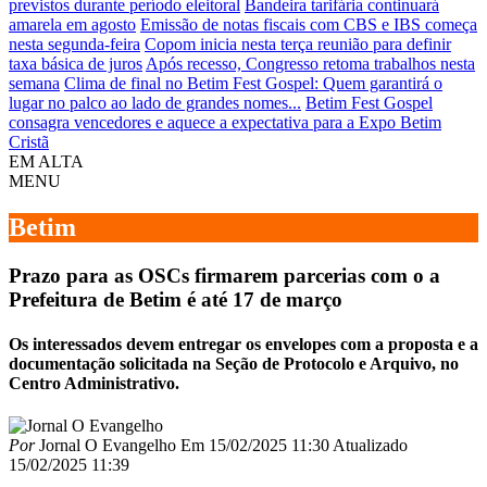
previstos durante período eleitoral
Bandeira tarifária continuará
amarela em agosto
Emissão de notas fiscais com CBS e IBS começa
nesta segunda-feira
Copom inicia nesta terça reunião para definir
taxa básica de juros
Após recesso, Congresso retoma trabalhos nesta
semana
Clima de final no Betim Fest Gospel: Quem garantirá o
lugar no palco ao lado de grandes nomes...
Betim Fest Gospel
consagra vencedores e aquece a expectativa para a Expo Betim
Cristã
EM ALTA
MENU
Betim
Prazo para as OSCs firmarem parcerias com o a
Prefeitura de Betim é até 17 de março
Os interessados devem entregar os envelopes com a proposta e a
documentação solicitada na Seção de Protocolo e Arquivo, no
Centro Administrativo.
Por
Jornal O Evangelho
Em
15/02/2025 11:30
Atualizado
15/02/2025 11:39