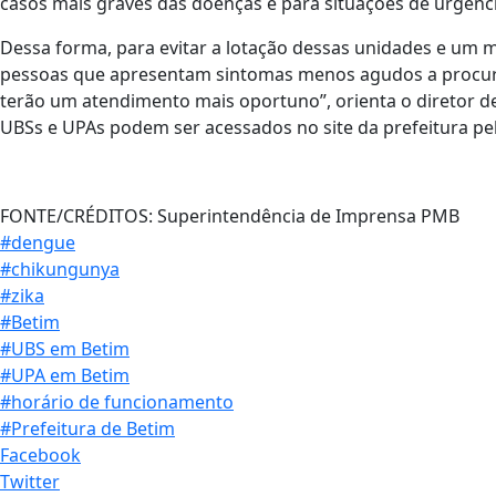
casos mais graves das doenças e para situações de urgênc
Dessa forma, para evitar a lotação dessas unidades e um
pessoas que apresentam sintomas menos agudos a procura
terão um atendimento mais oportuno”, orienta o diretor d
UBSs e UPAs podem ser acessados no site da prefeitura pel
FONTE/CRÉDITOS:
Superintendência de Imprensa PMB
#dengue
#chikungunya
#zika
#Betim
#UBS em Betim
#UPA em Betim
#horário de funcionamento
#Prefeitura de Betim
Facebook
Twitter