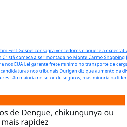
tim Fest Gospel consagra vencedores e aquece a expectativ
im Cristã começa a ser montada no Monte Carmo Shopping
ora nos EUA
Lei garante frete mínimo no transporte de carg
m candidaturas nos tribunais
Durigan diz que aumento da dív
eres são maioria no setor de seguros, mas minoria na lide
os de Dengue, chikungunya ou
 mais rapidez