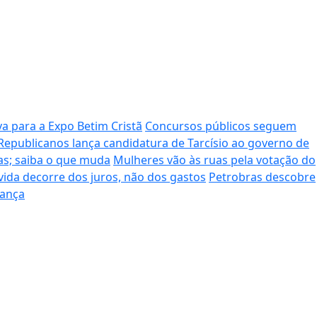
a para a Expo Betim Cristã
Concursos públicos seguem
Republicanos lança candidatura de Tarcísio ao governo de
as; saiba o que muda
Mulheres vão às ruas pela votação do
ida decorre dos juros, não dos gastos
Petrobras descobre
rança