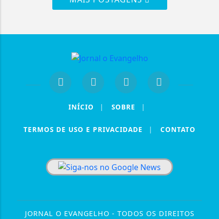
INÍCIO
|
SOBRE
|
TERMOS DE USO E PRIVACIDADE
|
CONTATO
Termos de Uso e Privacidade
Esse site utiliza cookies para melhorar sua
experiência de navegação. Ao continuar o acesso,
entendemos que você concorda com nossos Termos
de Uso e Privacidade.
PARA MAIS INFORMAÇÕES,
ACESSE NOSSOS TERMOS
CLICANDO AQUI
JORNAL O EVANGELHO - TODOS OS DIREITOS