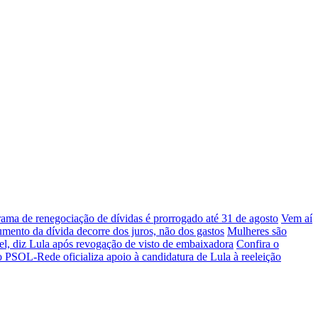
ama de renegociação de dívidas é prorrogado até 31 de agosto
Vem aí
mento da dívida decorre dos juros, não dos gastos
Mulheres são
el, diz Lula após revogação de visto de embaixadora
Confira o
 PSOL-Rede oficializa apoio à candidatura de Lula à reeleição