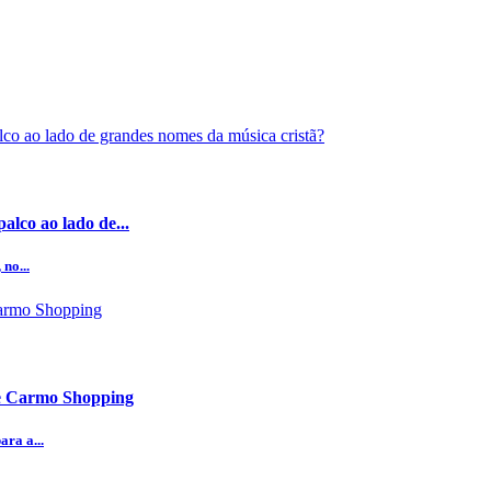
alco ao lado de...
no...
te Carmo Shopping
ra a...