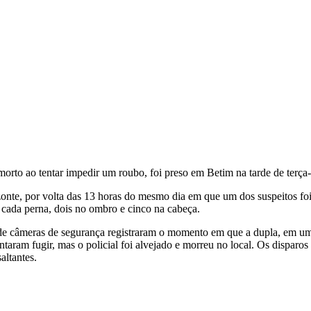
morto ao tentar impedir um roubo, foi preso em Betim na tarde de terça-f
izonte, por volta das 13 horas do mesmo dia em que um dos suspeitos f
 cada perna, dois no ombro e cinco na cabeça.
de câmeras de segurança registraram o momento em que a dupla, em uma
taram fugir, mas o policial foi alvejado e morreu no local. Os disparo
altantes.