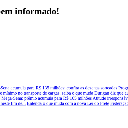
 bem informado!
Sena acumula para R$ 135 milhões; confira as dezenas sorteadas
Progr
te mínimo no transporte de cargas; saiba o que muda
Durigan diz que au
 Mega-Sena; prêmio acumula para R$ 165 milhões
Atitude irresponsáv
neste fim de...
Entenda o que muda com a nova Lei do Frete
Federação