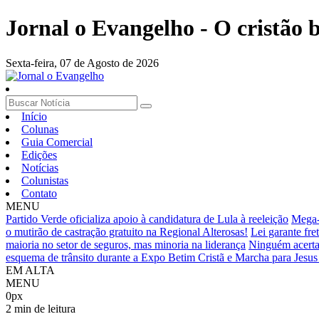
Jornal o Evangelho - O cristão
Sexta-feira,
07 de Agosto de 2026
Início
Colunas
Guia Comercial
Edições
Notícias
Colunistas
Contato
MENU
Partido Verde oficializa apoio à candidatura de Lula à reeleição
Mega-
o mutirão de castração gratuito na Regional Alterosas!
Lei garante fre
maioria no setor de seguros, mas minoria na liderança
Ninguém acerta
esquema de trânsito durante a Expo Betim Cristã e Marcha para Jesus 
EM ALTA
MENU
0px
2 min de leitura